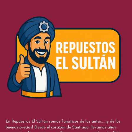
En Repuestos El Sultán somos fanáticos de los autos... ¡y de los
buenos precios! Desde el corazón de Santiago, llevamos años