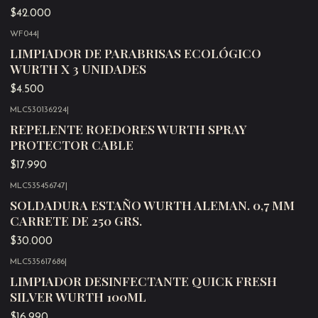
$42.000
WF044
|
Agotado
LIMPIADOR DE PARABRISAS ECOLÓGICO
WURTH X 3 UNIDADES
$4.500
MLC530136224
|
Agotado
REPELENTE ROEDORES WURTH SPRAY
PROTECTOR CABLE
$17.990
MLC535456747
|
Agotado
SOLDADURA ESTAÑO WURTH ALEMAN. 0,7 MM
CARRETE DE 250 GRS.
$30.000
MLC535617686
|
Agotado
LIMPIADOR DESINFECTANTE QUICK FRESH
SILVER WURTH 100ML
$16.990