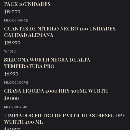
PACK 10UNIDADES
$19.000
MLC535458462
|
Agotado
GUANTES DE NÍTRILO NEGRO 100 UNIDADES
CALIDAD ALEMANA
$25.990
WF030
|
Agotado
SILICONA WURTH NEGRA DE ALTA
TEMPERATURA PRO
$6.990
MLC533933576
|
Agotado
GRASA LIQUIDA 2000 HHS 500ML WURTH
$9.000
MLC530137849
|
Agotado
LIMPIADOR FILTRO DE PARTICULAS DIESEL DPF
WURTH 400 ML