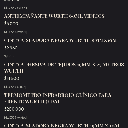
MLC532593664
|
Agotado
ANTIEMPAÑANTE WURTH 60ML VIDRIOS
$5.000
MLC533829661
|
Agotado
CINTA AISLADORA NEGRA WURTH 19MMX10M
$2.960
WF012
|
Agotado
CINTA ADHESIVA DE TEJIDOS 19MM X 25 METROS
WURTH
$14.500
MLC533931139
|
Agotado
TERMÓMETRO INFRARROJO CLÍNICO PARA
FRENTE WURTH (FDA)
$200.000
MLC533994469
|
Agotado
CINTA AISLADORA NEGRA WURTH 19MM X 10M