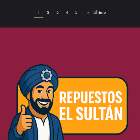
1
2
3
4
5
»
Último
...