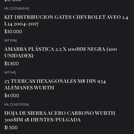
$37.000
MLC537984243
|
Agotado
KIT DISTRIBUCION GATES CHEVROLET AVEO 1.4
L14 2004-2017
$30.000
WF006
|
Agotado
AMARRA PLÁSTICA 2.5 X 100MM NEGRA (100
UNIDADES)
$2.800
WF041
|
Agotado
25 TUERCAS HEXAGONALES M8 DIN 934
ALEMANES WURTH
$4.000
MLC536531009
|
Agotado
HOJA DE SIERRA ACERO CARBONO WURTH
300MM 18 DIENTES/PULGADA
$1.500