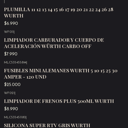
|
Agotado
PLUMILLA 11 12 13 14 15 16 17 19 20 21 22 24 26 28
WURTH
$6.990
WF011
|
Agotado
LIMPIADOR CARBURADOR Y CUERPO DE
ACELERACIÓN WÜRTH CARBO OFF
$7.990
MLC535455894
|
Agotado
FUSIBLES MINI ALEMANES WURTH 5 10 15 25 30
AMPER - 120 UND
$25.000
WF021
|
Agotado
LIMPIADOR DE FRENOS PLUS 500ML WURTH
$8.990
MLC535451180
|
Agotado
SILICONA SUPER RTV GRIS WURTH