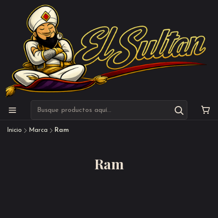
Inicio
Marca
Ram
Ram