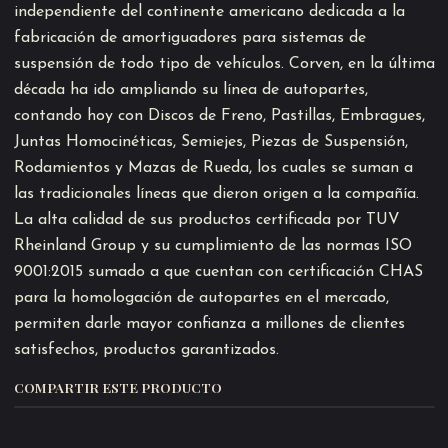
independiente del continente americano dedicada a la
fabricación de amortiguadores para sistemas de
suspensión de todo tipo de vehículos. Corven, en la última
década ha ido ampliando su línea de autopartes,
contando hoy con Discos de Freno, Pastillas, Embragues,
Juntas Homocinéticas, Semiejes, Piezas de Suspensión,
Rodamientos y Mazas de Rueda, los cuales se suman a
las tradicionales líneas que dieron origen a la compañía.
La alta calidad de sus productos certificada por TUV
Rheinland Group y su cumplimiento de las normas ISO
9001:2015 sumado a que cuentan con certificación CHAS
para la homologación de autopartes en el mercado,
permiten darle mayor confianza a millones de clientes
satisfechos, productos garantizados.
COMPARTIR ESTE PRODUCTO