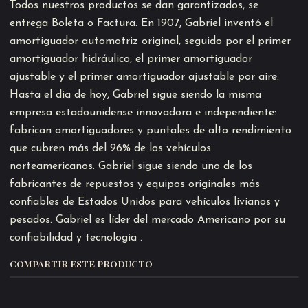
Todos nuestros productos se dan garantizados, se
entrega Boleta o Factura. En 1907, Gabriel inventó el
amortiguador automotriz original, seguido por el primer
amortiguador hidráulico, el primer amortiguador
ajustable y el primer amortiguador ajustable por aire.
Hasta el día de hoy, Gabriel sigue siendo la misma
empresa estadounidense innovadora e independiente:
fabrican amortiguadores y puntales de alto rendimiento
que cubren más del 96% de los vehículos
norteamericanos. Gabriel sigue siendo uno de los
fabricantes de repuestos y equipos originales más
confiables de Estados Unidos para vehículos livianos y
pesados. Gabriel es líder del mercado Americano por su
confiabilidad y tecnología .
COMPARTIR ESTE PRODUCTO