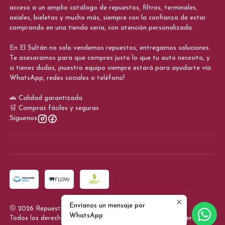
acceso a un amplio catálogo de repuestos, filtros, terminales,
axiales, bieletas y mucho más, siempre con la confianza de estar
comprando en una tienda seria, con atención personalizada.
En El Sultán no solo vendemos repuestos, entregamos soluciones.
Te asesoramos para que compres justo lo que tu auto necesita, y
si tienes dudas, ¡nuestro equipo siempre estará para ayudarte vía
WhatsApp, redes sociales o teléfono!
🚗 Calidad garantizada
🛒 Compras fáciles y seguras
Síguenos
Envíanos un mensaje por
2026 Repuestos El Sultan.
WhatsApp
Todos los derechos reservados.
Desarrollado por Jumpseller
.