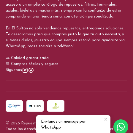
acceso a un amplio catálogo de repuestos, filtros, terminales,
axiales, bieletas y mucho más, siempre con la confianza de estar
comprando en una tienda seria, con atención personalizada.
En El Sultán no solo vendemos repuestos, entregamos soluciones.
Te asesoramos para que compres justo lo que tu auto necesita, y
si tienes dudas, ¡nuestro equipo siempre estará para ayudarte vía
WhatsApp, redes sociales o teléfono!
🚗 Calidad garantizada
🛒 Compras fáciles y seguras
Síguenos
Envíanos un mensaje por
2026 Repuestos El Sultan.
WhatsApp
Todos los derechos reservados.
Desarrollado por Jumpseller
.