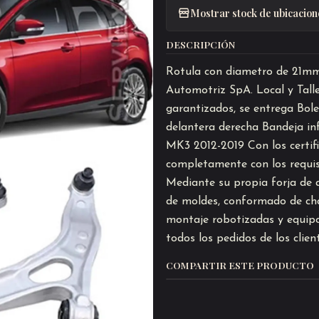
Mostrar stock de ubicacion
DESCRIPCIÓN
Rotula con diametro de 21mm
Automotriz SpA. Local y Tall
garantizados, se entrega Bole
delantera derecha Bandeja in
MK3 2012-2019 Con los certifi
completamente con los requisi
Mediante su propia forja de a
de moldes, conformado de chap
montaje robotizadas y equipo
todos los pedidos de los clien
COMPARTIR ESTE PRODUCTO