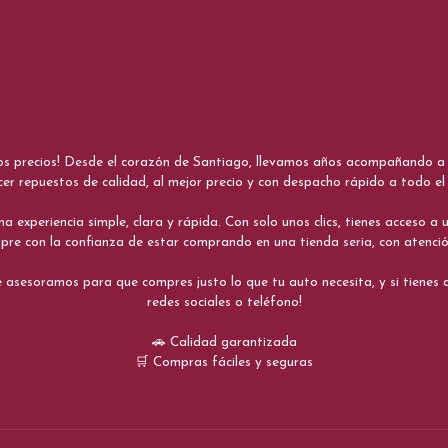
nos precios! Desde el corazón de Santiago, llevamos años acompañando a me
cer repuestos de calidad, al mejor precio y con despacho rápido a todo el 
xperiencia simple, clara y rápida. Con solo unos clics, tienes acceso a un
re con la confianza de estar comprando en una tienda seria, con atenci
 asesoramos para que compres justo lo que tu auto necesita, y si tiene
redes sociales o teléfono!
🚗 Calidad garantizada
🛒 Compras fáciles y seguras