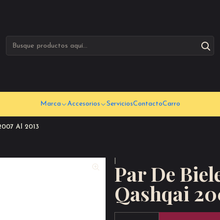
Marca
Accesorios
Servicios
Contacto
Carro
2007 Al 2013
|
Par De Biel
Qashqai 200