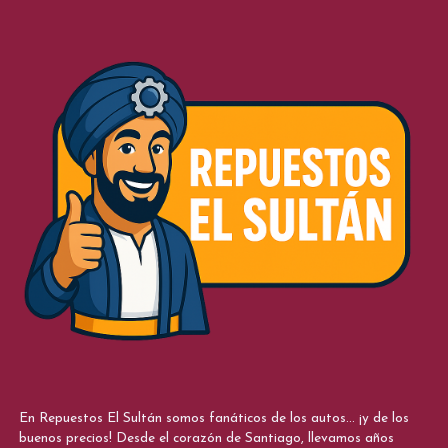
En Repuestos El Sultán somos fanáticos de los autos... ¡y de los
buenos precios! Desde el corazón de Santiago, llevamos años