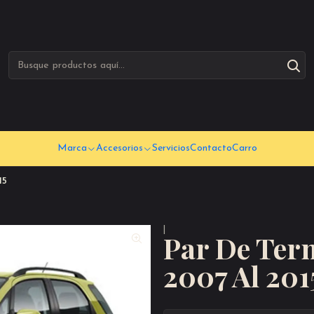
Marca
Accesorios
Servicios
Contacto
Carro
15
|
Par De Term
2007 Al 201