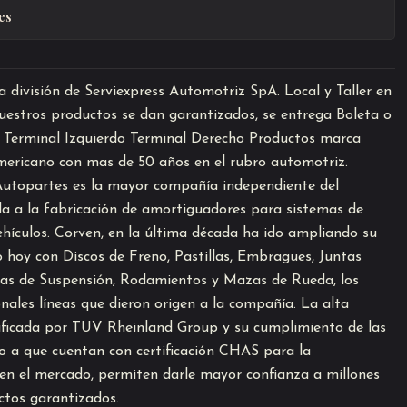
es
división de Serviexpress Automotriz SpA. Local y Taller en
estros productos se dan garantizados, se entrega Boleta o
: Terminal Izquierdo Terminal Derecho Productos marca
ericano con mas de 50 años en el rubro automotriz.
topartes es la mayor compañía independiente del
a a la fabricación de amortiguadores para sistemas de
hículos. Corven, en la última década ha ido ampliando su
 hoy con Discos de Freno, Pastillas, Embragues, Juntas
zas de Suspensión, Rodamientos y Mazas de Rueda, los
onales líneas que dieron origen a la compañía. La alta
tificada por TUV Rheinland Group y su cumplimiento de las
 a que cuentan con certificación CHAS para la
n el mercado, permiten darle mayor confianza a millones
uctos garantizados.