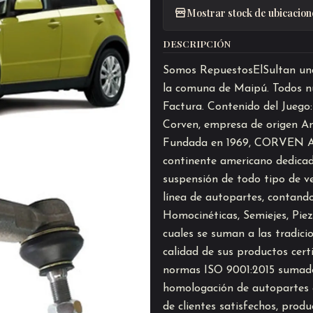
Mostrar stock de ubicacion
DESCRIPCIÓN
Somos RepuestosElSultan una 
la comuna de Maipú. Todos nu
Factura. Contenido del Juego
Corven, empresa de origen Am
Fundada en 1969, CORVEN Au
continente americano dedicad
suspensión de todo tipo de ve
línea de autopartes, contando
Homocinéticas, Semiejes, Pie
cuales se suman a las tradici
calidad de sus productos cer
normas ISO 9001:2015 sumado
homologación de autopartes e
de clientes satisfechos, prod