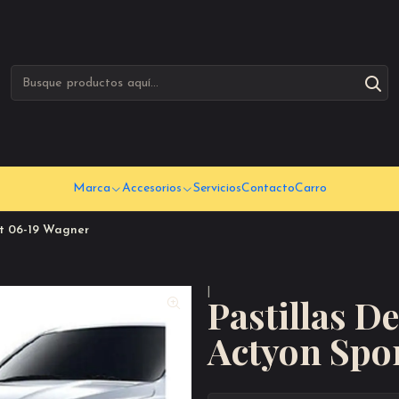
Marca
Accesorios
Servicios
Contacto
Carro
rt 06-19 Wagner
|
Pastillas D
Actyon Spo