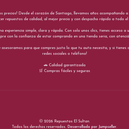
nos precios! Desde el corazón de Santiago, llevamos años acompañando a me
cer repuestos de calidad, al mejor precio y con despacho rápido a todo el 
xperiencia simple, clara y rápida. Con solo unos clics, tienes acceso a un
re con la confianza de estar comprando en una tienda seria, con atenci
 asesoramos para que compres justo lo que tu auto necesita, y si tiene
redes sociales o teléfono!
🚗 Calidad garantizada
🛒 Compras fáciles y seguras
2026 Repuestos El Sultan.
Todos los derechos reservados.
Desarrollado por Jumpseller
.