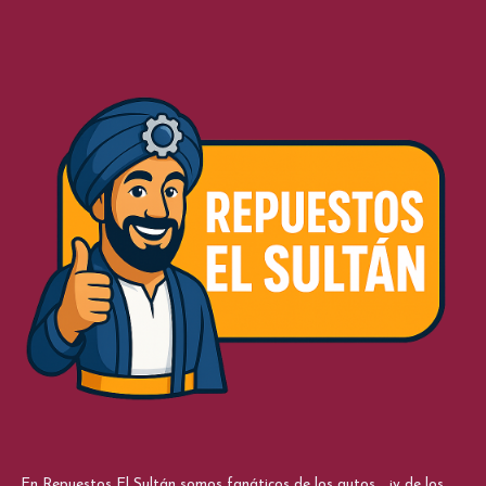
En Repuestos El Sultán somos fanáticos de los autos... ¡y de los