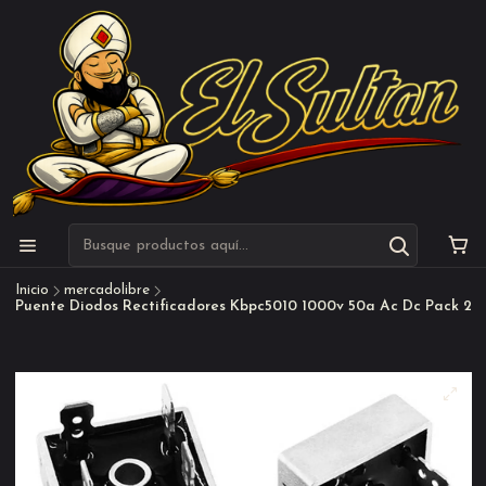
Inicio
mercadolibre
Puente Diodos Rectificadores Kbpc5010 1000v 50a Ac Dc Pack 2