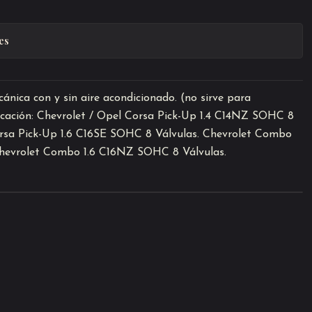
es
nica con y sin aire acondicionado. (no sirve para
cación: Chevrolet / Opel Corsa Pick-Up 1.4 C14NZ SOHC 8
orsa Pick-Up 1.6 C16SE SOHC 8 Válvulas. Chevrolet Combo
Chevrolet Combo 1.6 C16NZ SOHC 8 Válvulas.