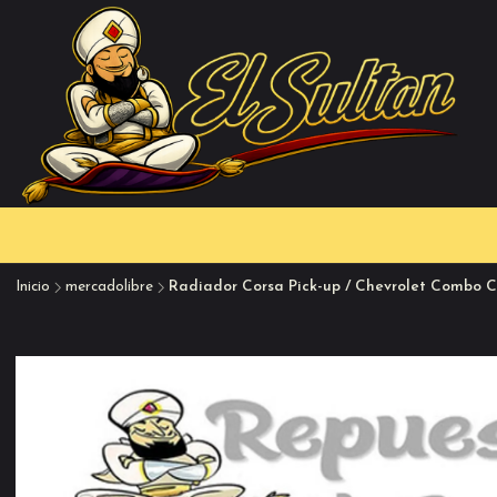
Inicio
mercadolibre
Radiador Corsa Pick-up / Chevrolet Combo C