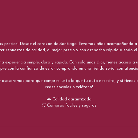
nos precios! Desde el corazón de Santiago, llevamos años acompañando a me
cer repuestos de calidad, al mejor precio y con despacho rápido a todo el 
xperiencia simple, clara y rápida. Con solo unos clics, tienes acceso a un
re con la confianza de estar comprando en una tienda seria, con atenci
 asesoramos para que compres justo lo que tu auto necesita, y si tiene
redes sociales o teléfono!
🚗 Calidad garantizada
🛒 Compras fáciles y seguras