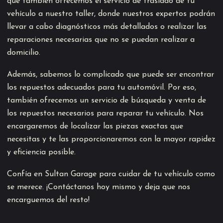
que también ofrecemos el servicio de traslado de tu
vehículo a nuestro taller, donde nuestros expertos podrán
llevar a cabo diagnósticos más detallados o realizar las
reparaciones necesarias que no se puedan realizar a
domicilio.
Además, sabemos lo complicado que puede ser encontrar
los repuestos adecuados para tu automóvil. Por eso,
también ofrecemos un servicio de búsqueda y venta de
los repuestos necesarios para reparar tu vehículo. Nos
encargaremos de localizar las piezas exactas que
necesitas y te las proporcionaremos con la mayor rapidez
y eficiencia posible.
Confía en Sultan Garage para cuidar de tu vehículo como
se merece. ¡Contáctanos hoy mismo y deja que nos
encarguemos del resto!