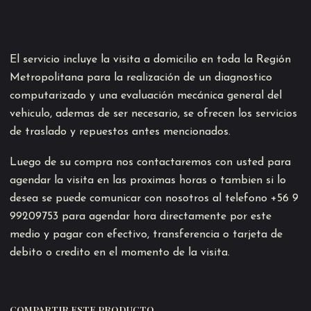
El servicio incluye la visita a domicilio en toda la Región
Metropolitana para la realización de un diagnostico
computarizado y una evaluación mecánica general del
vehiculo, ademas de ser necesario, se ofrecen los servicios
de traslado y repuestos antes mencionados.
Luego de su compra nos contactaremos con usted para
agendar la visita en las proximas horas o tambien si lo
desea se puede comunicar con nosotros al telefono +56 9
99209753 para agendar hora directamente por este
medio y pagar con efectivo, transferencia o tarjeta de
debito o credito en el momento de la visita.
COMPARTIR ESTE PRODUCTO