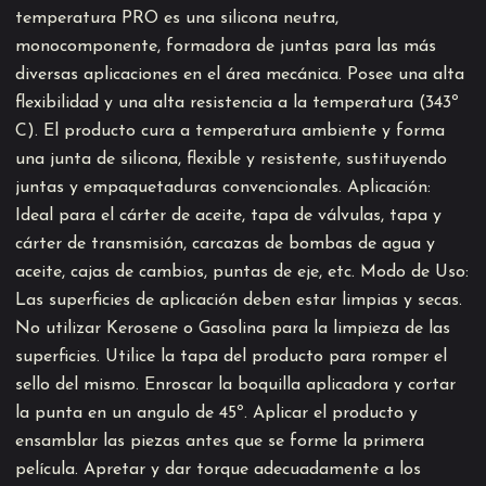
temperatura PRO es una silicona neutra,
monocomponente, formadora de juntas para las más
diversas aplicaciones en el área mecánica. Posee una alta
flexibilidad y una alta resistencia a la temperatura (343º
C). El producto cura a temperatura ambiente y forma
una junta de silicona, flexible y resistente, sustituyendo
juntas y empaquetaduras convencionales. Aplicación:
Ideal para el cárter de aceite, tapa de válvulas, tapa y
cárter de transmisión, carcazas de bombas de agua y
aceite, cajas de cambios, puntas de eje, etc. Modo de Uso:
Las superficies de aplicación deben estar limpias y secas.
No utilizar Kerosene o Gasolina para la limpieza de las
superficies. Utilice la tapa del producto para romper el
sello del mismo. Enroscar la boquilla aplicadora y cortar
la punta en un angulo de 45º. Aplicar el producto y
ensamblar las piezas antes que se forme la primera
película. Apretar y dar torque adecuadamente a los