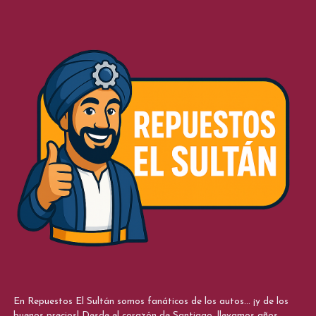
En Repuestos El Sultán somos fanáticos de los autos... ¡y de los
buenos precios! Desde el corazón de Santiago, llevamos años