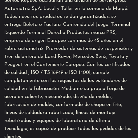
Somos RepuestosElSultan una división de Serviexpress
Automotriz SpA. Local y Taller en la comuna de Maipú.
Todos nuestros productos se dan garantizados, se
entrega Boleta o Factura. Contenido del Juego: Terminal
Izquierdo Terminal Derecho Productos marca PRS,
empresa de origen Europeo con mas de 45 años en el
rubro automotriz. Proveedor de sistemas de suspensión y
tren delantero de Land Rover, Mercedes Benz, Toyota y
Peugeot en el Conteniente Europeo. Con los certificados
de calidad , ISO / TS 16949 e ISO 14001, cumple
completamente con los requisitos de los estándares de
calidad en la fabricación. Mediante su propia forja de
acero en caliente, mecanizado, diseño de moldes,
fabricación de moldes, conformado de chapa en frío,
líneas de soldadura robotizada, líneas de montaje
robotizadas y equipos de laboratorio de última
tecnología, es capaz de producir todos los pedidos de los
clientes.