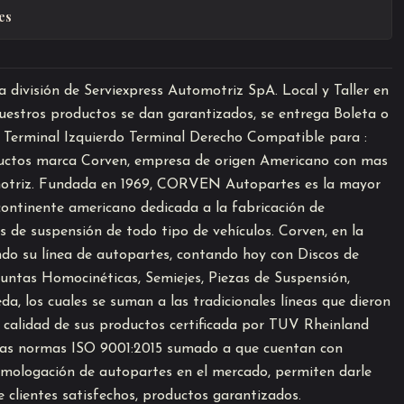
es
división de Serviexpress Automotriz SpA. Local y Taller en
estros productos se dan garantizados, se entrega Boleta o
: Terminal Izquierdo Terminal Derecho Compatible para :
ctos marca Corven, empresa de origen Americano con mas
motriz. Fundada en 1969, CORVEN Autopartes es la mayor
ontinente americano dedicada a la fabricación de
 de suspensión de todo tipo de vehículos. Corven, en la
do su línea de autopartes, contando hoy con Discos de
Juntas Homocinéticas, Semiejes, Piezas de Suspensión,
, los cuales se suman a las tradicionales líneas que dieron
a calidad de sus productos certificada por TUV Rheinland
las normas ISO 9001:2015 sumado a que cuentan con
omologación de autopartes en el mercado, permiten darle
 clientes satisfechos, productos garantizados.