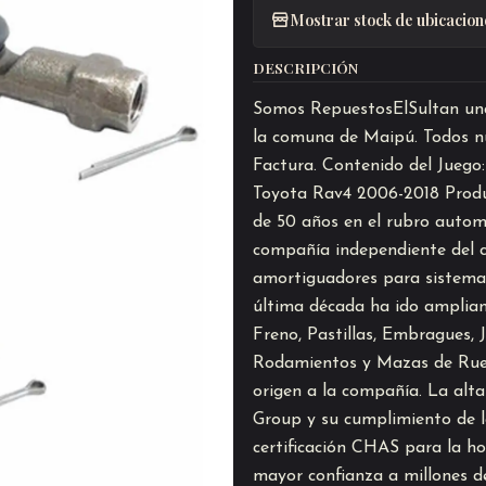
Mostrar stock de ubicacion
DESCRIPCIÓN
Somos RepuestosElSultan una 
la comuna de Maipú. Todos nu
Factura. Contenido del Juego
Toyota Rav4 2006-2018 Produ
de 50 años en el rubro auto
compañía independiente del c
amortiguadores para sistemas
última década ha ido amplian
Freno, Pastillas, Embragues, 
Rodamientos y Mazas de Rueda
origen a la compañía. La alt
Group y su cumplimiento de 
certificación CHAS para la h
mayor confianza a millones de