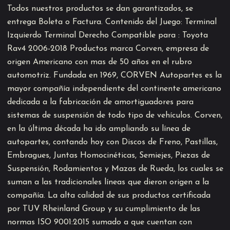
Todos nuestros productos se dan garantizados, se
entrega Boleta o Factura. Contenido del Juego: Terminal
Izquierdo Terminal Derecho Compatible para : Toyota
Rav4 2006-2018 Productos marca Corven, empresa de
origen Americano con mas de 50 años en el rubro
automotriz. Fundada en 1969, CORVEN Autopartes es la
mayor compañía independiente del continente americano
dedicada a la fabricación de amortiguadores para
sistemas de suspensión de todo tipo de vehículos. Corven,
en la última década ha ido ampliando su línea de
autopartes, contando hoy con Discos de Freno, Pastillas,
Embragues, Juntas Homocinéticas, Semiejes, Piezas de
Suspensión, Rodamientos y Mazas de Rueda, los cuales se
suman a las tradicionales líneas que dieron origen a la
compañía. La alta calidad de sus productos certificada
por TUV Rheinland Group y su cumplimiento de las
normas ISO 9001:2015 sumado a que cuentan con