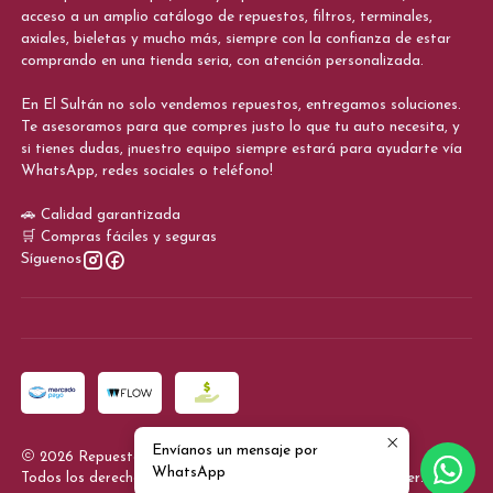
acceso a un amplio catálogo de repuestos, filtros, terminales,
axiales, bieletas y mucho más, siempre con la confianza de estar
comprando en una tienda seria, con atención personalizada.
En El Sultán no solo vendemos repuestos, entregamos soluciones.
Te asesoramos para que compres justo lo que tu auto necesita, y
si tienes dudas, ¡nuestro equipo siempre estará para ayudarte vía
WhatsApp, redes sociales o teléfono!
🚗 Calidad garantizada
🛒 Compras fáciles y seguras
Síguenos
Envíanos un mensaje por
2026 Repuestos El Sultan.
WhatsApp
Todos los derechos reservados.
Desarrollado por Jumpseller
.