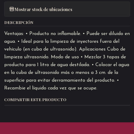
Mostrar stock de ubicaciones
DESCRIPCIÓN
Ventajas: • Producto no inflamable. • Puede ser diluido en
agua. • Ideal para la limpieza de inyectores fuera del
vehículo (en cuba de ultrasonido). Aplicaciones Cubo de
limpieza ultrasonido. Modo de uso • Mezclar 3 tapas de
producto para 1 litro de agua destilada. • Colocar el agua
en la cuba de ultrasonido más o menos a 3 cm. de la
superficie para evitar derramamiento del producto. •
Recambie el líquido cada vez que se ocupe.
COMPARTIR ESTE PRODUCTO