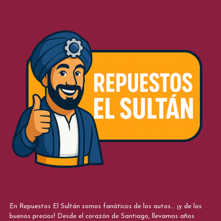
En Repuestos El Sultán somos fanáticos de los autos... ¡y de los
buenos precios! Desde el corazón de Santiago, llevamos años