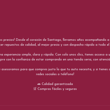
nos precios! Desde el corazón de Santiago, llevamos años acompañando a me
cer repuestos de calidad, al mejor precio y con despacho rápido a todo el 
xperiencia simple, clara y rápida. Con solo unos clics, tienes acceso a un
re con la confianza de estar comprando en una tienda seria, con atenci
 asesoramos para que compres justo lo que tu auto necesita, y si tiene
redes sociales o teléfono!
🚗 Calidad garantizada
🛒 Compras fáciles y seguras