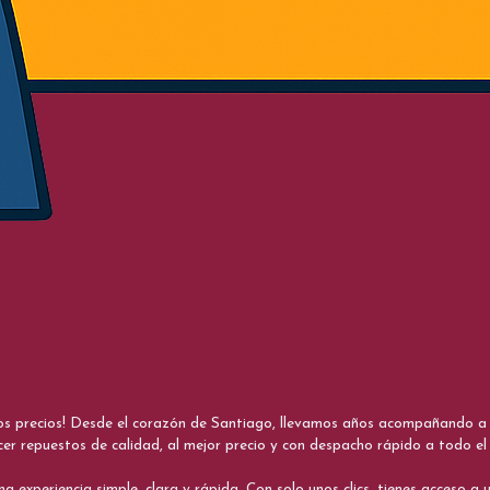
nos precios! Desde el corazón de Santiago, llevamos años acompañando a me
cer repuestos de calidad, al mejor precio y con despacho rápido a todo el 
xperiencia simple, clara y rápida. Con solo unos clics, tienes acceso a un