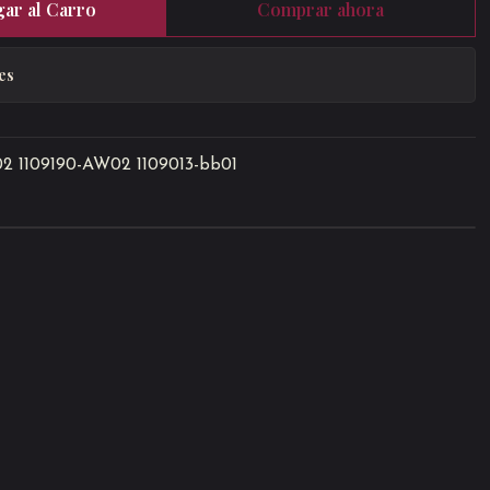
ar al Carro
Comprar ahora
es
02 1109190-AW02 1109013-bb01