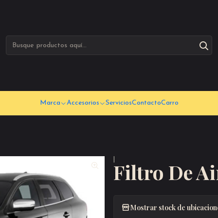
Marca
Accesorios
Servicios
Contacto
Carro
|
Filtro De A
Mostrar stock de ubicacion