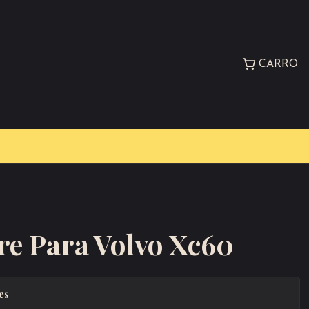
CARRO
ire Para Volvo Xc60
es