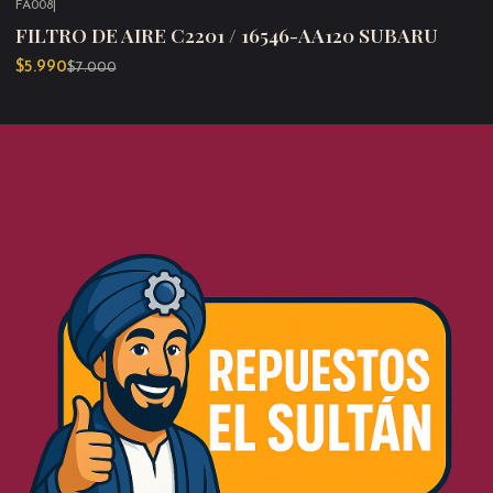
FA008
|
-14%
OFF
FILTRO DE AIRE C2201 / 16546-AA120 SUBARU
$5.990
$7.000