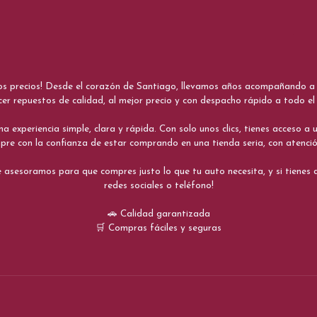
nos precios! Desde el corazón de Santiago, llevamos años acompañando a me
cer repuestos de calidad, al mejor precio y con despacho rápido a todo el 
xperiencia simple, clara y rápida. Con solo unos clics, tienes acceso a un
re con la confianza de estar comprando en una tienda seria, con atenci
 asesoramos para que compres justo lo que tu auto necesita, y si tiene
redes sociales o teléfono!
🚗 Calidad garantizada
🛒 Compras fáciles y seguras